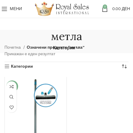
0
МЕНИ
0.00
ДЕН
метла
Почетна
Означени продукти “метла”
Категории
Прикажан е еден резултат
Категории
-15%