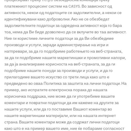
платежниот процесинг систем на CASYS. Во зависност од
активноста, некои од податоците се задолжителни, а некои се
идентификувани како доброволни. Ако не се обезбедат
задолжителните податоци за одредена активност која го бара
тоа, нема да Ви биде дозволено да се вклучите во таа активност.
Ние ги користиме личните податоци за да Ви обезбедиме
производи и услуги, заради администрирање на игри и
натпревари, за да го подобриме работењето на веб-страната,
за да ги подобриме нашите маркетиншки и промотивни напори,
за да ја анализираме корисноста на веб-страната, за да ги
подобриме нашите понуди за производи и услуги, и да го
прилагодиме вашето искуство со трети лица како што е
предвидено во оваа Политика за заштита на лични податоци. На
пример, ако испратите електронска порака до нашата
корисничка поддршка, ние може да ги употребиме вашите
коментари и повратни податоци да им кажеме на другите за
нашите услуги, или да го поставиме Вашиот коментар во
нашите маркетиншки материјали, или на нашата интернет
страна. Вашите коментари може да содржат лични податоци
како што е на пример вашето име, ние ќе побараме согласност