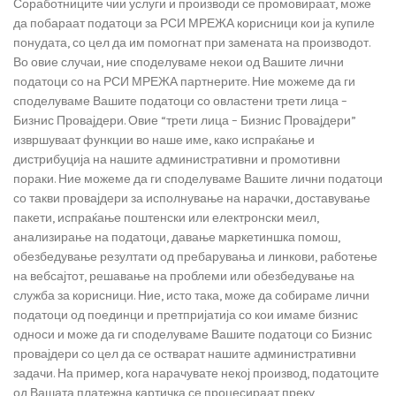
Соработниците чии услуги и производи се промовираат, може
да побараат податоци за РСИ МРЕЖА корисници кои ја купиле
понудата, со цел да им помогнат при замената на производот.
Во овие случаи, ние споделуваме некои од Вашите лични
податоци со на РСИ МРЕЖА партнерите. Ние можеме да ги
споделуваме Вашите податоци со овластени трети лица –
Бизнис Провајдери. Овие “трети лица – Бизнис Провајдери”
извршуваат функции во наше име, како испраќање и
дистрибуција на нашите административни и промотивни
пораки. Ние можеме да ги споделуваме Вашите лични податоци
со такви провајдери за исполнување на нарачки, доставување
пакети, испраќање поштенски или електронски меил,
анализирање на податоци, давање маркетиншка помош,
обезбедување резултати од пребарувања и линкови, работење
на вебсајтот, решавање на проблеми или обезбедување на
служба за корисници. Ние, исто така, може да собираме лични
податоци од поединци и претпријатија со кои имаме бизнис
односи и може да ги споделуваме Вашите податоци со Бизнис
провајдери со цел да се остварат нашите административни
задачи. На пример, кога нарачувате некој производ, податоците
од Вашата платежна картичка се процесираат преку