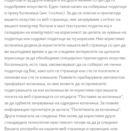
податоци и од други извори и на други начини со цел да го
подобриме искуството. Еден таков начин на собирање податоци
е преку Колачиња (анг. Cookies). За да се олесни и прилагоди
вашето искуство со веб-страница, ние зачувуваме cookies на
вашиот компјутер. Колаче е мал текстуален податок кој е
складиран на компјутерот на корисникот за целите за чување на
податоци кои содржат податоци за тој корисник. Ние користиме
колачиња додека ја користитите нашата веб страница со цел да
ви заштедиме време и да ги следиме интересите на целните
корисници за да обезбедиме специјално-прилагодено искуство.
Колачињата, исто така, овозможуваат да се соберат не-лични
податоци од Вас, како што се страници кои сте ги посетиле и
линкови кои сте ги кликнале. Повеќето пребарувачи автоматски
прифаќаат колачиња, но вие можете да ги промените
подесувањата за кои колачиња ќе ги користиме при вашата
посета на веб страницата со опцијата “Поставки за колачиња”,
за да одбиете зачувување на одредени колачиња. За повеќе
информации прочитајте ја целата “Политиката за колачиња”.
Други помагала за следење. Ние може да користиме други
стандардни технологии како пиксел тагови за да ја следиме
Вашата употреба на нашите веб-страници и промоции, или