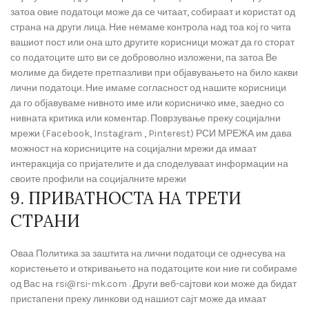
затоа овие податоци може да се читаат, собираат и користат од
страна на други лица. Ние немаме контрола над тоа кој го чита
вашиот пост или она што другите корисници можат да го сторат
со податоците што ви се доброволно изложени, па затоа Ве
молиме да бидете претпазливи при објавувањето на било какви
лични податоци. Ние имаме согласност од нашите корисници
да го објавуваме нивното име или корисничко име, заедно со
нивната критика или коментар. Поврзување преку социјални
мрежи (Facebook, Instagram , Pinterest) РСИ МРЕЖА им дава
можност на корисниците на социјални мрежи да имаат
интеракција со пријателите и да споделуваат информации на
своите профили на социјалните мрежи
9. ПРИВАТНОСТА НА ТРЕТИ
СТРАНИ
Оваа Политика за заштита на лични податоци се однесува на
користењето и откривањето на податоците кои ние ги собираме
од Вас на rsi@rsi-mk.com . Други веб-сајтови кои може да бидат
пристапени преку линкови од нашиот сајт може да имаат