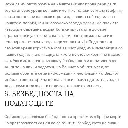
може да им овозможиме на нашите Бизнис провајдери да ги
користат овие уреди во наше име. Pixel тагови се мали графички
слики поставени на некои страни од нашиот веб-сајт или во
нашите е-пораки, кои ни овозможуваат да одредиме дали сте
извршиле одредена акција. Кога ќе пристапите до овие
страници или ја отворите вашата е-пошта, пиксел таговите
генерираат не-лични податоци за таа акција. Податоци од
паметни уреди користиме кога вашиот уред има интеракција со
нашиот сајт или апликацијата и кога не сте логирани на нашиот
сајт. Ако имате прашања околу безбедноста и политиката за
заштита на лични податоци на Вашиот мобилен уред, ве
молиме обратете се за информации и инструкции кај Вашиот
мобилен оператор или продавач или производител на уредот
за да научите како да ги подесувате овие активности.
6. БЕЗБЕДНОСТА НА
ПОДАТОЦИТЕ
Сериозно ја сфаќаме безбедноста и превземаме бројни мерки
на претпазливост со цел да се заштити безбедноста на лични