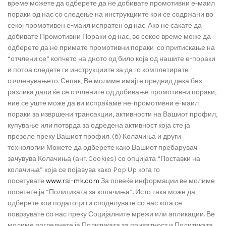
време можете да одберете да не добивате промотивни е-маил
пораки од нас со следење на инструкциите кои се содржани во
секој промотивен е-маил испратен од нас. Ако не сакате да
добивате Промотивни Пораки од нас, во секое време може да
одберете да не примате промотивни пораки со притискање на
“отчлени се” копчето на дното од било која од нашите е-пораки
и потоа следете ги инструкциите за да го комплетирате
отчленувањето. Сепак, Ве молиме имајте предвид дека без
разлика дали ќе се отчлените од добивање промотивни пораки,
ние се уште може да ви испраќаме не-промотивни е-маил
пораки за извршени трансакции, активности на Вашиот профил,
купување или потврда за одредена активност која сте ја
презеле преку Вашиот профил. (б) Колачиња и други
технологии Можете да одберете како Вашиот пребарувач
зачувува Колачиња (анг. Cookies) со опцијата “Поставки на
колачиња” која се појавува како Pop Up кога го
посетувате
www.rsi-mk.com
За повеќе информации ве молиме
посетете ја “Политиката за колачиња”. Исто така може да
одберете кои податоци ги споделувате со нас кога се
поврзувате со нас преку Социјалните мрежи или апликации. Ве
молиме погледнете ја Политиката за приватност и Политиката