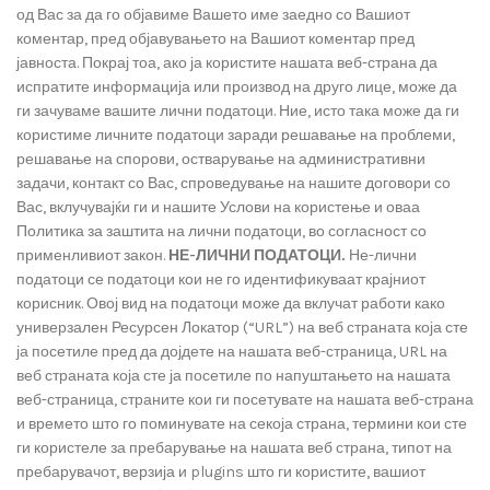
од Вас за да го објавиме Вашето име заедно со Вашиот
коментар, пред објавувањето на Вашиот коментар пред
јавноста. Покрај тоа, ако ја користите нашата веб-страна да
испратите информација или производ на друго лице, може да
ги зачуваме вашите лични податоци. Ние, исто така може да ги
користиме личните податоци заради решавање на проблеми,
решавање на спорови, остварување на административни
задачи, контакт со Вас, спроведување на нашите договори со
Вас, вклучувајќи ги и нашите Услови на користење и оваа
Политика за заштита на лични податоци, во согласност со
применливиот закон.
НЕ-ЛИЧНИ ПОДАТОЦИ.
Не-лични
податоци се податоци кои не го идентификуваат крајниот
корисник. Овој вид на податоци може да вклучат работи како
универзален Ресурсен Локатор (“URL”) на веб страната која сте
ја посетиле пред да дојдете на нашата веб-страница, URL на
веб страната која сте ја посетиле по напуштањето на нашата
веб-страница, страните кои ги посетувате на нашата веб-страна
и времето што го поминувате на секоја страна, термини кои сте
ги користеле за пребарување на нашата веб страна, типот на
пребарувачот, верзија и plugins што ги користите, вашиот