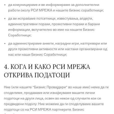
да комуницираме и ве информираме за дополнителни
работи околу РСИ МРЕЖА и нашите бизнис соработници;
да ви испраќаме потсетници, известувања, апдејти,
административни пораки, промотивни пораки и барани
информации, вклучително во име на нашите Бизнис
Соработници;
да администрираме анкети, наградни игри, натпревари или
други промотивни активности или настани организирани од
нас или наши Бизнис Соработници;
4. КОГА И КАКО РСИ МРЕЖА
ОТКРИВА ПОДАТОЦИ
Ние (или нашите “Бизнис Провајдери” во наше име) нема да ги
споделиме, продаваме или изнајмуваме вашите лични
податоци на други лица, освен во некои од случаите кои се
предвидени подолу: Ние можеме да ги споделуваме вашите
податоци со на РСИ МРЕЖА партнерите. Бизнис