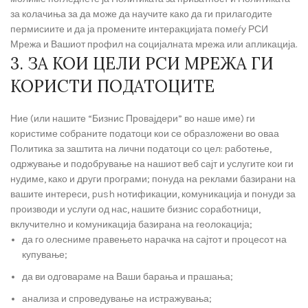
за колачиња за да може да научите како да ги прилагодите
пермисиите и да ја промените интеракцијата помеѓу РСИ
Мрежа и Вашиот профил на социјалната мрежа или апликација.
3. ЗА КОИ ЦЕЛИ РСИ МРЕЖА ГИ
КОРИСТИ ПОДАТОЦИТЕ
Ние (или нашите “Бизнис Провајдери” во наше име) ги
користиме собраните податоци кои се образложени во оваа
Политика за заштита на лични податоци со цел: работење,
одржување и подобрување на нашиот веб сајт и услугите кои ги
нудиме, како и други програми; понуда на реклами базирани на
вашите интереси, push нотификации, комуникација и понуди за
производи и услуги од нас, нашите бизнис соработници,
вклучително и комуникација базирана на геолокација;
да го олесниме правењето нарачка на сајтот и процесот на
купување;
да ви одговараме на Ваши барања и прашања;
анализа и спроведување на истражувања;