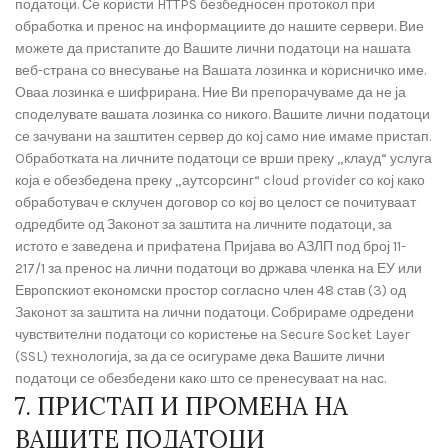
податоци. Се користи HTTPS безбедносен протокол при
обработка и пренос на информациите до нашите сервери. Вие
можете да пристапите до Вашите лични податоци на нашата
веб-страна со внесување на Вашата лозинка и корисничко име.
Оваа лозинка е шифрирана. Ние Ви препорачуваме да не ја
споделувате вашата лозинка со никого. Вашите лични податоци
се зачувани на заштитен сервер до кој само ние имаме пристап.
Oбработката на личните податоци се врши преку „клауд“ услуга
која е обезбедена преку „аутсорсинг“ cloud provider со кој како
обработувач е склучен договор со кој во целост се почитуваат
одредбите од Законот за заштита на личните податоци, за
истото е заведена и прифатена Пријава во АЗЛП под број 11-
217/1 за пренос на лични податоци во држава членка на ЕУ или
Европскиот економски простор согласно член 48 став (3) од
Законот за заштита на лични податоци. Собрираме одредени
чувствителни податоци со користење на Secure Socket Layer
(SSL) технологија, за да се осигураме дека Вашите лични
податоци се обезбедени како што се пренесуваат на нас.
7. ПРИСТАП И ПРОМЕНА НА
ВАШИТЕ ПОДАТОЦИ