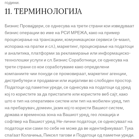
години.
11. ТЕРМИНОЛОГИЈА
Бизнис Провајдери, се однесува на трети страни кои изведуваат
бизнис операции во име на РСИ МРЕЖА, како на пример
процесирање на трансацкии, комуникациски сервиси (е-маил,
испорака на пратки и сл.), маркетинг, процесирање на податоци
и аналитика, платформи за рекламирање или информациско-
технолошки услуги и сл. Бизнис Соработници, се однесува на
трети страни со кои соработуваме како определени
компаниите чии понуди се промовираат, маркетинг агенции,
дистрибутери и продавачи или ицијативи во слободен простор.
Податоци од паметни уреди, се однесува на податоци од уред
кој го користите за да пристапите или користите веб сајт, како
што е тип на оперативен систем или тип на мобилен уред, тип
на пребарувач, домеин, јазик кој го користи Вашиот систем,
држава и временска зона на Вашиот уред, гео локација и
софтвер на Вашиот уред. Не-лични податоци, се однесуваат на
податоци кои сами по себе не може да ве идентификуваат. Тука
спаѓаат Колачиња, Пиксел тагови и Податоци од паметни уреди.