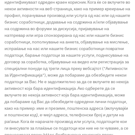
идентификуваат одреден краен корисник. Кога ќе се вклучите во
некои активности на веб-страница, како на пример креирање на
профил, порачување производ или услуга од нас или од нашите
бизнис соработници, додавање на содржина и/или објавување
на содржина во форуми за дискусија, пријавување на
натпревар или игра спонзорирана од нас или нашите бизнис
соработници, пополнување на анкета, објавување на мислење,
испраќање на нас или нашите бизнис соработници повратни
податоци, барање податоци за нашите услуги, поднесување на
договор за соработка, објавување на видео или регистрација за
специјални понуди од трети лица преку вебсајтот (“Активности
за Идентификација”), може да побараме да обезбедите некои
податоци за Вас. Не е задолжително за да се вклучите во некоја
активност која бара идентификација. Ако одберете да се
вклучите во некоја активност која бара идентификација, може
да побараме од Вас да обезбедите одредени лични податоци,
како на пример: име и презиме, поштенска адреса (вклучувајќи
и поштенски код), е-мејл адреса, телефонски број и датум на
раѓање. Кога ќе нарачате производ или услуга, податоците кои
ги внесувате за плаќање се податоци кои ние не ги чуваме, а се
процесираат преку https безбедносна конекција преку