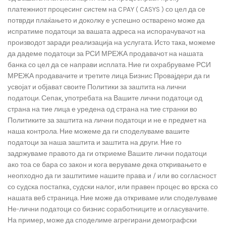
платежниот процесинг систем на CPAY ( CASYS ) со цел да се
потврди плаќањето и доколку е успешно остварено може да
испратиме податоци за вашата адреса на испорачувачот на
производот заради реализација на услугата. Исто така, можеме
да дадеме податоци за РСИ МРЕЖА продавачот на нашата
банка со цел да се направи исплата. Ние ги охрабруваме РСИ
МРЕЖА продавачите и третите лица Бизнис Провајдери да ги
усвојат и објават своите Политики за заштита на лични
податоци. Сепак, употребата на Вашите лични податоци од
страна на тие лица е уредена од страна на тие странки во
Политиките за заштита на лични податоци и не е предмет на
наша контрола. Ние можеме да ги споделуваме вашите
податоци за наша заштита и заштита на други. Ние го
задржуваме правото да ги откриеме Вашите лични податоци
ако тоа се бара со закон и кога веруваме дека откривањето е
неопходно да ги заштитиме нашите права и / или во согласност
со судска постапка, судски налог, или правен процес во врска со
нашата веб страница. Ние може да откриваме или споделуваме
Не-лични податоци со бизнис соработниците и огласувачите.
На пример, може да споделиме агрегирани демографски