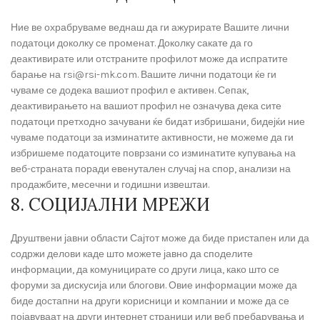
Ние ве охрабруваме веднаш да ги ажурирате Вашите лични
податоци доколку се променат. Доколку сакате да го
деактивирате или отстраните профилот може да испратите
барање на rsi@rsi-mk.com. Вашите лични податоци ќе ги
чуваме се додека вашиот профил е активен. Сепак,
деактивирањето на вашиот профил не означува дека сите
податоци претходно зачувани ќе бидат избришани, бидејќи ние
чуваме податоци за изминатите активности, не можеме да ги
избришеме податоците поврзани со изминатите купувања на
веб-страната поради евенутален случај на спор, анализи на
продажбите, месечни и годишни извештаи.
8. СОЦИЈАЛНИ МРЕЖИ
Друштвени јавни области Сајтот може да биде пристапен или да
содржи делови каде што можете јавно да споделите
информации, да комуницирате со други лица, како што се
форуми за дискусија или блогови. Овие информации може да
биде достапни на други корисници и компании и може да се
појавуваат на други интернет страници или веб пребарувања и