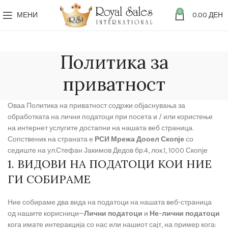
0
МЕНИ
0.00
ДЕН
Политика за
приватност
Оваа Политика на приватност содржи објаснувања за
обработката на лични податоци при посета и / или користење
на интернет услугите достапни на нашата веб страница.
Сопственик на страната е
РСИ Мрежа Дооел Скопје
со
седиште на ул.Стефан Јакимов Дедов бр.4, лок.1, 1000 Скопје
1. ВИДОВИ НА ПОДАТОЦИ КОИ НИЕ
ГИ СОБИРАМЕ
Ние собираме два вида на податоци на нашата веб-страница
од нашите корисници—
Лични податоци
и
Не-лични податоци
кога имате интеракција со нас или нашиот сајт, на пример кога: