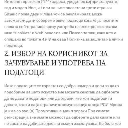
Интернет протокол (“IP”) адреса, уредот од кој пристапувате,
вид и модел. Ние, и / или нашите овластени трети странки
Бизнис провајдери и лица кои се рекламираат, може
автоматски да ги собереме овие податоци кога ќе ја посетите
нашата веб-страница преку употреба на електронски алатки
како “Cookies” и Web beacons или Пиксел тагови, како што е
опишано во точките 4 и 8 на оваа Политика за заштита на лични
податоци.
2. ИЗБОР НА КОРИСНИКОТ ЗА
ЗАЧУВУВАЊЕ И УПОТРЕБА НА
ПОДАТОЦИ
Иако податоците се користат со добра намера и цели за да го
подобриме вашето искуство вие можете секогаш да одберете
да не давате податоци или да ограничите кои податоци ги
давате, како и да ја ограничите комуникацијата која РСИ Мрежа
ја има со вас. (а) Промотивни е-маил пораки При самата
регистрација вие имате можност да одберете дали сакате или
не сакате да добивате дневни емаил известувања. Во било кое