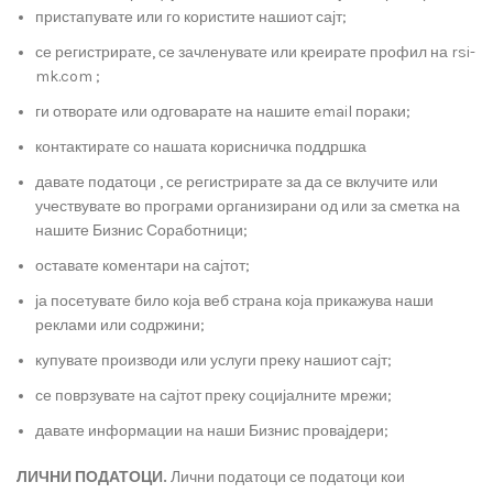
пристапувате или го користите нашиот сајт;
се регистрирате, се зачленувате или креирате профил на rsi-
mk.com ;
ги отворате или одговарате на нашите email пораки;
контактирате со нашата корисничка поддршка
давате податоци , се регистрирате за да се вклучите или
учествувате во програми организирани од или за сметка на
нашите Бизнис Соработници;
оставате коментари на сајтот;
ја посетувате било која веб страна која прикажува наши
реклами или содржини;
купувате производи или услуги преку нашиот сајт;
се поврзувате на сајтот преку социјалните мрежи;
давате информации на наши Бизнис провајдери;
ЛИЧНИ ПОДАТОЦИ.
Лични податоци се податоци кои