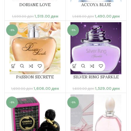
DORIANE LOVE
ACCOYA BLUE
1,519.00
ден
1,490.00
ден
1,599.00
ден
1,568.00
ден
-5%
-5%
PASSION SECRETE
SILVER RING SPARKLE
1,606.00
ден
1,529.00
ден
1,690.00
ден
1,609.00
ден
-5%
-5%