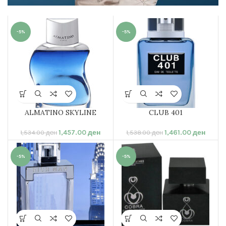
МАШКИ ПАРФЕМИ
-5%
-5%
ALMATINO SKYLINE
CLUB 401
1,457.00
ден
1,461.00
ден
1,534.00
ден
1,538.00
ден
-5%
-5%