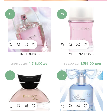
ЖЕНСКИ ПАРФЕМИ
-5%
-5%
INCIDENCE
VERONA LOVE
1,518.00
ден
1,519.00
ден
1,598.00
ден
1,599.00
ден
-5%
-5%