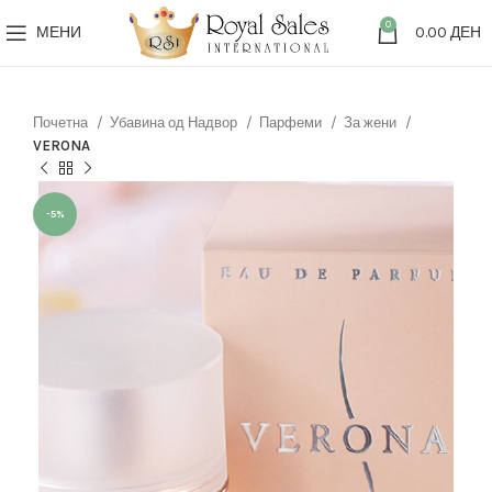
0
МЕНИ
0.00
ДЕН
Почетна
Убавина од Надвор
Парфеми
За жени
VERONA
-5%