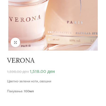
Кликнете за зголемување
VERONA
1,518.00
ден
1,598.00
ден
Цветно-зелени ноти, овошни
Пакување:
100мл