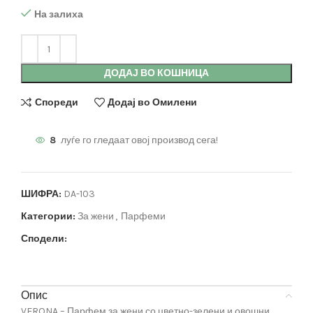
На залиха
ДОДАЈ ВО КОШНИЦА
Спореди
Додај во Омилени
8
луѓе го гледаат овој производ сега!
ШИФРА:
DA-103
Категории:
За жени
,
Парфеми
Сподели:
Опис
VERONA – Парфем за жени со цветно-зелени и овошни