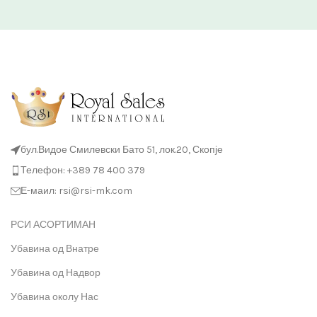
бул.Видое Смилевски Бато 51, лок.20, Скопје
Телефон: +389 78 400 379
Е-маил: rsi@rsi-mk.com
РСИ АСОРТИМАН
Убавина од Внатре
Убавина од Надвор
Убавина околу Нас