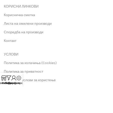
КОРИСНИ ЛИНКОВИ
Корисничка сметка
Листа на омилени производи
Споредба на производи
Контакт
УСЛОВИ
Политика за колачиња (Cookies)
Политика за приватност
Правила и услови за користење
оизводи
Филтрирај
Листа на производи
Профил
Copyright 2013-2026 РСИ Мрежа Дооел Скопје | Hosting and Development by
MSP Myserverplace
Ние користиме колачиња за да го подобриме Вашето искуство на нашата