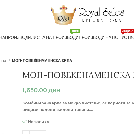
НОВО
АКЦИЈА
НА
ПРОИЗВОДИ
ЛИСТА НА ПРОИЗВОДИ
ПРОИЗВОДИ НА ПОПУСТ
К
line
МОП-ПОВЕЌЕНАМЕНСКА КРПА
МОП-ПОВЕЌЕНАМЕНСКА 
1,650.00
ден
Kомбинирана крпа за мокро чистење, се користи за 
видови подови, ѕидови,тавани….
На залиха