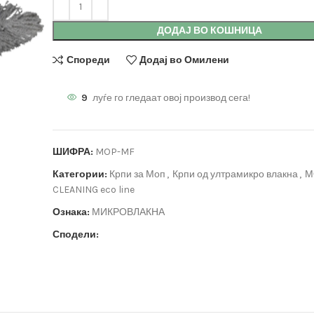
ДОДАЈ ВО КОШНИЦА
Спореди
Додај во Омилени
9
луѓе го гледаат овој производ сега!
ШИФРА:
MOP-MF
Категории:
Крпи за Моп
,
Крпи од ултрамикро влакна
,
М
CLEANING eco line
Ознака:
МИКРОВЛАКНА
Сподели: