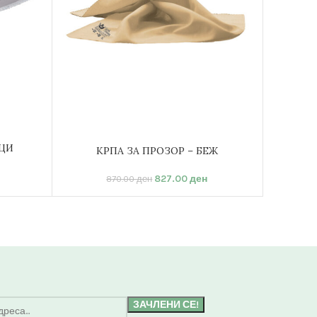
ЦИ
КРПА ЗА ПРОЗОР – БЕЖ
ДОДАЈ ВО КОШНИЦА
ДОДАЈ В
827.00
ден
870.00
ден