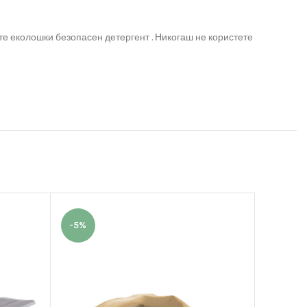
те еколошки безопасен детергент . Никогаш не користете
-5%
-10%