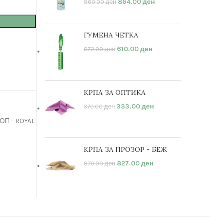
864.00
ден
960.00
ден
ГУМЕНА ЧЕТКА
610.00
ден
872.00
ден
КРПА ЗА ОПТИКА
333.00
ден
370.00
ден
ОП - ROYAL
КРПА ЗА ПРОЗОР - БЕЖ
827.00
ден
870.00
ден