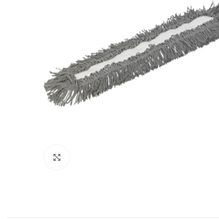
Кликнете за зголемување