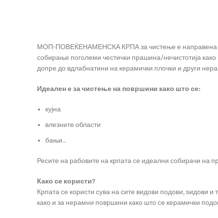
МОП-ПОВЕЌЕНАМЕНСКА КРПА за чистење е направена да р
собирање поголеми честички прашина/нечистотија како 
допре до вдлабнатини на керамички плочки и други нера
Идеален е за чистење на површини како што се:
кујна
влезните области
бањи…
Ресите на рабовите на крпата се идеални собирачи на п
Како се користи?
Крпата се користи сува на сите видови подови, ѕидови и 
како и за нерамни површини како што се керамички подо