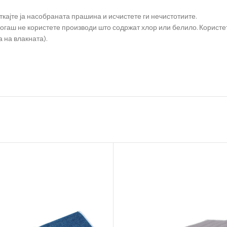
ткајте ја насобраната прашина и исчистете ги нечистотиите.
когаш не користете производи што содржат хлор или белило. Користе
 на влакната).