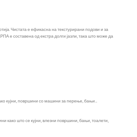
ја. Чистата е ефикасна на текстурирани подови и за
 е составена од екстра долги јазли, така што може да
како кујни, површини со машини за перење, бањи…
ни како што се кујни, влезни површини, бањи, тоалети,