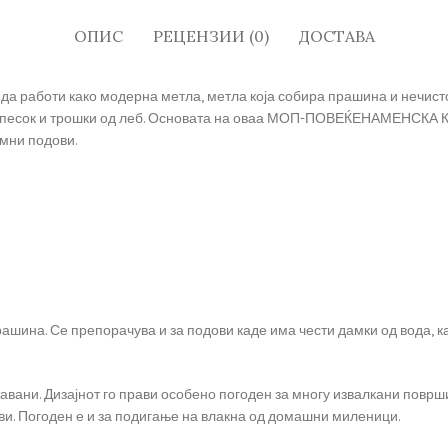
ОПИС
РЕЦЕНЗИИ (0)
ДОСТАВА
аботи како модерна метла, метла која собира прашина и нечистоти
песок и трошки од леб. Основата на оваа МОП-ПОВЕЌЕНАМЕНСКА КРПА
мни подови.
рашина. Се препорачува и за подови каде има чести дамки од вода, 
тавани. Дизајнот го прави особено погоден за многу извалкани површи
ви. Погоден е и за подигање на влакна од домашни миленици.