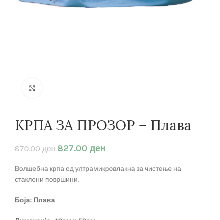
Кликнете за зголемување
КРПА ЗА ПРОЗОР – Плава
827.00
ден
870.00
ден
Волшебна крпа од ултрамикровлакна за чистење на
стаклени површини.
Боја: Плава