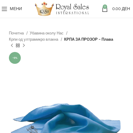
0
МЕНИ
0.00
ДЕН
Почетна
Убавина околу Нас
Крпи од ултрамикро влакна
КРПА ЗА ПРОЗОР – Плава
-5%