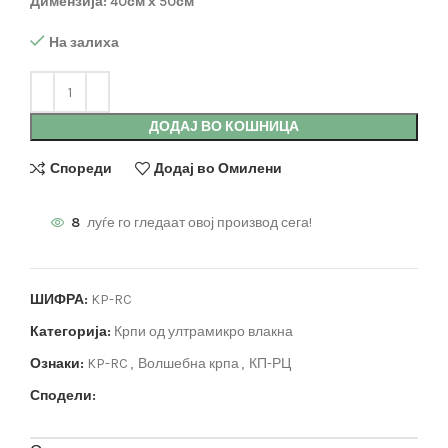
Димензија: 40см х 50см
На залиха
ДОДАЈ ВО КОШНИЦА
Спореди
Додај во Омилени
8
луѓе го гледаат овој производ сега!
ШИФРА:
KP-RC
Категорија:
Крпи од ултрамикро влакна
Ознаки:
KP-RC
,
Волшебна крпа
,
КП-РЦ
Сподели: