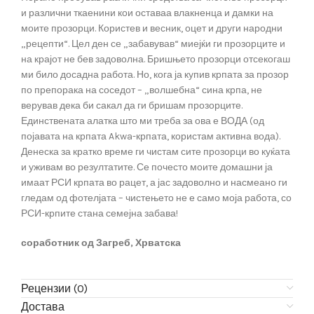
и различни ткаенини кои оставаа влакненца и дамки на
моите прозорци. Користев и весник, оцет и други народни
„рецепти“. Цел ден се „забавував“ миејќи ги прозорците и
на крајот не бев задоволна. Бришњето прозорци отсекогаш
ми било досадна работа. Но, кога ја купив крпата за прозор
по препорака на соседот – „волшебна“ сина крпа, не
верував дека би сакал да ги бришам прозорците.
Единствената алатка што ми треба за ова е ВОДА (од
појавата на крпата Akwa-крпата, користам активна вода).
Денеска за кратко време ги чистам сите прозорци во куќата
и уживам во резултатите. Се почесто моите домашни ја
имаат РСИ крпата во рацет, а јас задоволно и насмеано ги
гледам од фотелјата – чистењето не е само моја работа, со
РСИ-крпите стана семејна забава!
соработник од Загреб, Хрватска
Рецензии (0)
Достава