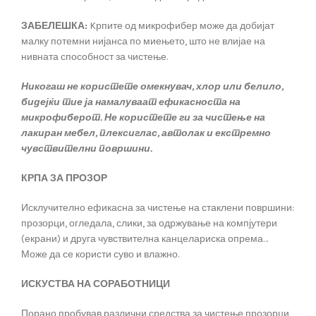
ЗАБЕЛЕШКА:
Kрпите од микрофибер може да добијат
малку потемни нијанса по миењето, што не влијае на
нивната способност за чистење.
Никогаш не користете омекнувач, хлор или белило,
бидејќи тие ја намалуваат ефикасноста на
микрофиберот. Не користете ги за чистење на
лакиран мебел, плексиглас, автолак и екстремно
чувствителни површини.
КРПА ЗА ПРОЗОР
Исклучително ефикасна за чистење на стаклени површини:
прозорци, огледала, слики, за одржување на компјутери
(екрани) и друга чувствителна канцелариска опрема…
Може да се користи суво и влажно.
ИСКУСТВА НА СОРАБОТНИЦИ
Порано пробував различни средства за чистење прозорци