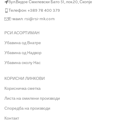
бул.Видое Смилевски Бато 51, лок.20, Скопје
Телефон: +389 78 400 379
Е-маил: rsi@rsi-mk.com
РСИ АСОРТИМАН
Убавина од Внатре
Убавина од Надвор
Убавина околу Нас
КОРИСНИ ЛИНКОВИ
Корисничка сметка
Листа на омилени производи
Споредба на производи
Контакт