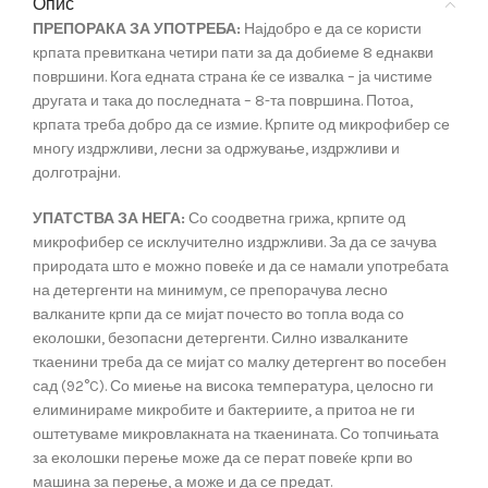
Опис
ПРЕПОРАКА ЗА УПОТРЕБА:
Најдобро е да се користи
крпата превиткана четири пати за да добиеме 8 еднакви
површини. Кога едната страна ќе се извалка – ја чистиме
другата и така до последната – 8-та површина. Потоа,
крпата треба добро да се измие. Крпите од микрофибер се
многу издржливи, лесни за одржување, издржливи и
долготрајни.
УПАТСТВА ЗА НЕГА:
Со соодветна грижа, крпите од
микрофибер се исклучително издржливи. За да се зачува
природата што е можно повеќе и да се намали употребата
на детергенти на минимум, се препорачува лесно
валканите крпи да се мијат почесто во топла вода со
еколошки, безопасни детергенти. Силно извалканите
ткаенини треба да се мијат со малку детергент во посебен
сад (92°C). Со миење на висока температура, целосно ги
елиминираме микробите и бактериите, а притоа не ги
оштетуваме микровлакната на ткаенината. Со топчињата
за еколошки перење може да се перат повеќе крпи во
машина за перење, а може и да се предат.