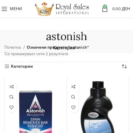
0
МЕНИ
0.00
ДЕН
astonish
Почетна
Означени продукти “astonish”
Категории
Се прикажуваат сите 2 резултати
Категории