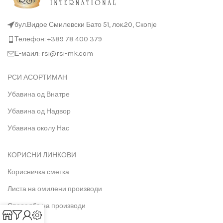
бул.Видое Смилевски Бато 51, лок.20, Скопје
Телефон: +389 78 400 379
Е-маил: rsi@rsi-mk.com
РСИ АСОРТИМАН
Убавина од Внатре
Убавина од Надвор
Убавина околу Нас
КОРИСНИ ЛИНКОВИ
Корисничка сметка
Листа на омилени производи
Споредба на производи
Контакт