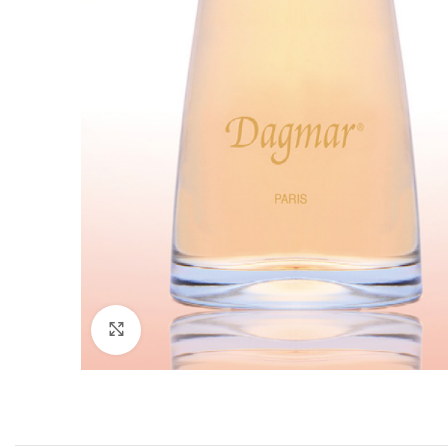
Кликнете за зголемување