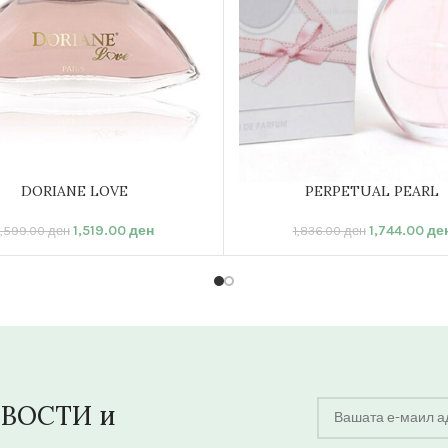
DORIANE LOVE
PERPETUAL PEARL
ВО КОШНИЦА
ДОДАЈ ВО КОШНИЦА
1,519.00
ден
1,744.00
де
1,599.00
ден
1,836.00
ден
ОВОСТИ и