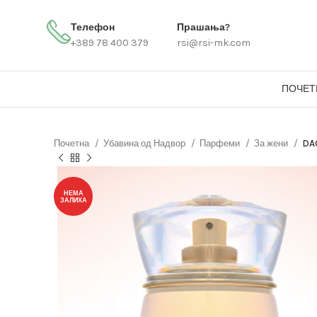
Телефон
Прашања?
+389 78 400 379
rsi@rsi-mk.com
ПОЧЕТ
Почетна
Убавина од Надвор
Парфеми
За жени
DA
НЕМА
ЗАЛИХА