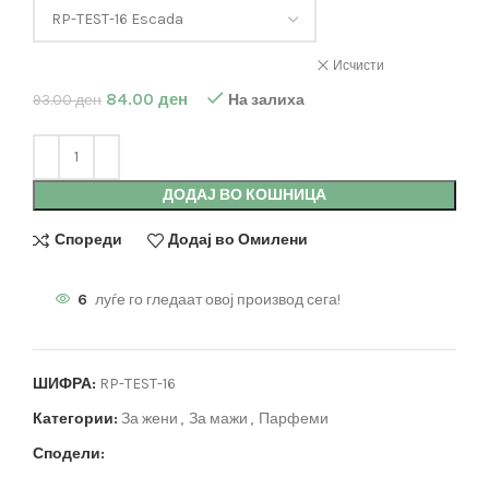
Исчисти
84.00
ден
93.00
ден
На залиха
ДОДАЈ ВО КОШНИЦА
Спореди
Додај во Омилени
6
луѓе го гледаат овој производ сега!
ШИФРА:
RP-TEST-16
Категории:
За жени
,
За мажи
,
Парфеми
Сподели: