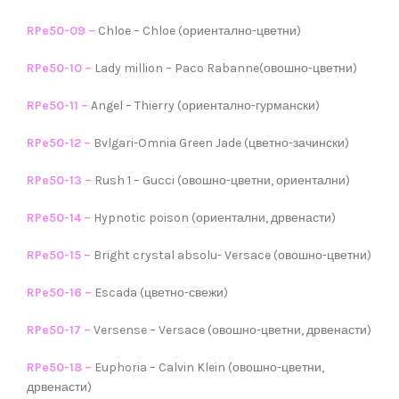
RPe50-09 –
Chloe – Chloe (ориентално-цветни)
RPe50-10 –
Lady million – Paco Rabanne(овошно-цветни)
RPe50-11 –
Angel – Thierry (ориентално-гурмански)
RPe50-12 –
Bvlgari-Omnia Green Jade (цветно-зачински)
RPe50-13 –
Rush 1 – Gucci (овошно-цветни, ориентални)
RPe50-14 –
Hypnotic poison (ориентални, дрвенасти)
RPe50-15 –
Bright crystal absolu- Versace (овошно-цветни)
RPe50-16 –
Escada (цветно-свежи)
RPe50-17 –
Versense – Versace (овошно-цветни, дрвенасти)
RPe50-18 –
Euphoria – Calvin Klein (овошно-цветни,
дрвенасти)