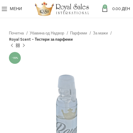
0
МЕНИ
0.00
ДЕН
Почетна
Убавина од Надвор
Парфеми
За мажи
Royal Scent – Тестери за парфеми
-15%