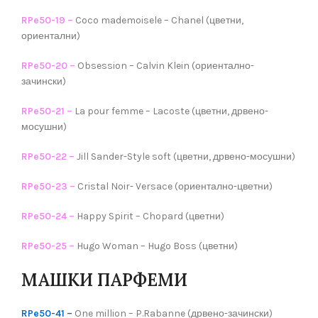
RPe50-19 –
Coco mademoisele – Chanel (цветни,
ориентални)
RPe50-20 –
Obsession – Calvin Klein (ориентално-
зачински)
RPe50-21 –
La pour femme – Lacoste (цветни, дрвено-
мосушни)
RPe50-22 –
Jill Sander-Style soft (цветни, дрвено-мосушни)
RPe50-23 –
Cristal Noir- Versace (ориентално-цветни)
RPe50-24 –
Happy Spirit – Chopard (цветни)
RPe50-25 –
Hugo Woman – Hugo Boss (цветни)
МАШКИ ПАРФЕМИ
RPe50-41 –
One million – P.Rabanne (дрвено-зачински)