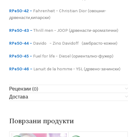
RPe50-42 –
Fahrenheit – Christian Dior (овошни-
дрвенасти,кипарски)
RPe50-43 –
Thrill men – JOOP (дрвенасти-ароматични)
RPe50-44 –
Davido – Zino Davidoff (амбрасто-кожни)
RPe50-45 –
Fuel for life – Diesel (ориентално-фужер)
RPe50-46 –
Lanuit de la homme – YSL (дрвено-зачински)
Рецензии (0)
Достава
Поврзани продукти