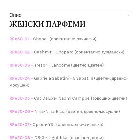
Опис
ЖЕНСКИ ПАРФЕМИ
RPe50-01 –
Chanel (ориентално-зачински)
RPe50-02 –
Cashmir – Chopard (ориентално-гурмански)
RPe50-03 –
Tresor – Lancome (цветно-цветен)
RPe50-04 –
Gabriela Sabatini – G.Sabatini (цветни, дрвено-
мосушни)
RPe50-05 –
Cat Deluxe- Naomi Campbell (овошно-цветни)
RPe50-06 –
Nina-Nina Ricci (цветни, дрвено-мосушни)
RPe50-07-
Opium- YSL (ориентално-зачински)
RPe50-08 –
D&G – Light blue (овошно-цветни)