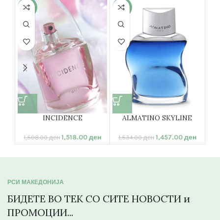
-5%
-5%
-5
INCIDENCE
ALMATINO SKYLINE
1,518.00
ден
1,457.00
ден
1,598.00
ден
1,534.00
ден
1,
РСИ МАКЕДОНИЈА
БИДЕТЕ ВО ТЕК СО СИТЕ НОВОСТИ и
ПРОМОЦИИ...