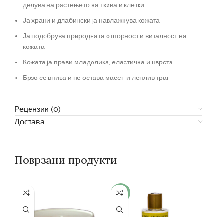
делува на растењето на ткива и клетки
Ја храни и длабински ја навлажнува кожата
Ја подобрува природната отпорност и виталност на
кожата
Кожата ја прави младолика, еластична и цврста
Брзо се впива и не остава масен и леплив траг
Рецензии (0)
Достава
Поврзани продукти
-10%
-30