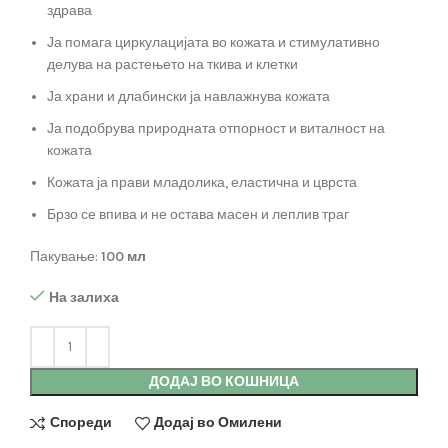
здрава
Ја помага циркулацијата во кожата и стимулативно
делува на растењето на ткива и клетки
Ја храни и длабински ја навлажнува кожата
Ја подобрува природната отпорност и виталност на
кожата
Кожата ја прави младолика, еластична и цврста
Брзо се впива и не остава масен и леплив траг
Пакување:
100 мл
На залиха
ДОДАЈ ВО КОШНИЦА
Спореди
Додај во Омилени