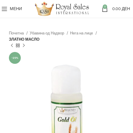
0
МЕНИ
0.00
ДЕН
Почетна
Убавина од Надвор
Нега на лице
ЗЛАТНО МАСЛО
-25%