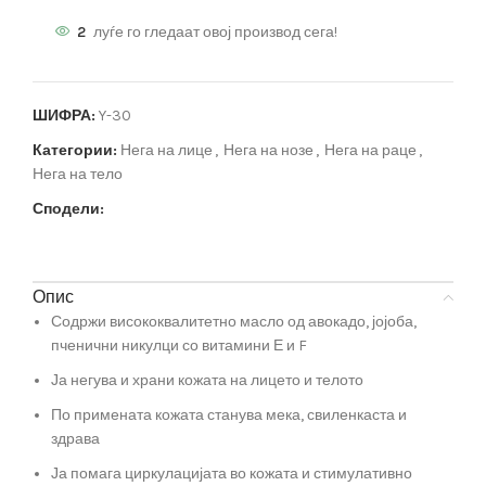
2
луѓе го гледаат овој производ сега!
ШИФРА:
Y-30
Категории:
Нега на лице
,
Нега на нозе
,
Нега на раце
,
Нега на тело
Сподели:
Опис
Содржи висококвалитетно масло од авокадо, јојоба,
пченични никулци со витамини Е и F
Ја негува и храни кожата на лицето и телото
По примената кожата станува мека, свиленкаста и
здрава
Ја помага циркулацијата во кожата и стимулативно