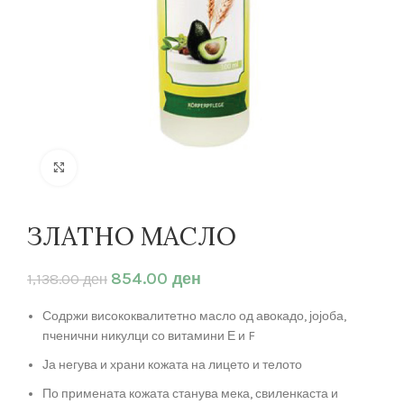
Кликнете за зголемување
ЗЛАТНО МАСЛО
854.00
ден
1,138.00
ден
Содржи висококвалитетно масло од авокадо, јојоба,
пченични никулци со витамини Е и F
Ја негува и храни кожата на лицето и телото
По примената кожата станува мека, свиленкаста и