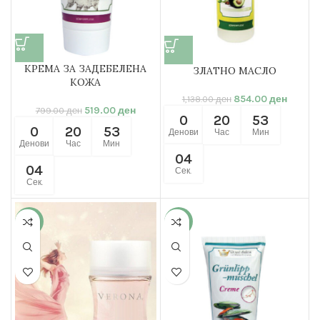
КРЕМА ЗА ЗАДЕБЕЛЕНА
ЗЛАТНО МАСЛО
КОЖА
854.00
ден
1,138.00
ден
519.00
ден
799.00
ден
0
20
53
0
20
53
Денови
Час
Мин
Денови
Час
Мин
04
04
Сек.
Сек.
-5%
-30%