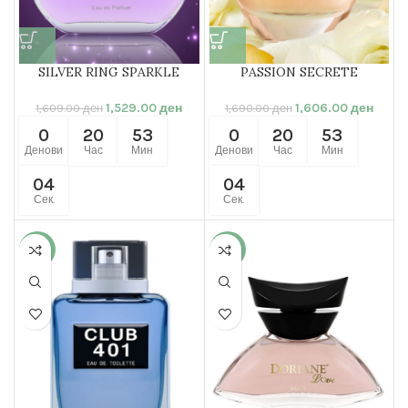
SILVER RING SPARKLE
PASSION SECRETE
1,529.00
ден
1,606.00
ден
1,609.00
ден
1,690.00
ден
0
20
53
0
20
53
Денови
Час
Мин
Денови
Час
Мин
04
04
Сек.
Сек.
-5%
-5%