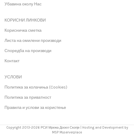
Убавина околу Нас
КОРИСНИ ЛИНКОВИ
Корисничка сметка
Листа на омилени производи
Споредба на производи
Контакт
УСЛОВИ
Политика за колачиња (Cookies)
Политика за приватност
Правила и услови за користење
Copyright 2013-2026 РСИ Мрежа Дооел Скопје | Hosting and Development by
MSP Myserverplace