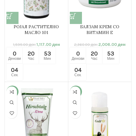
РОЈАЛ РАСТИТЕЛНО
БАЛЗАМ КРЕМ СО
МАСЛО 101
ВИТАМИН Е
1,117.00
ден
2,006.00
ден
1,595.00
ден
2,360.00
ден
0
20
53
0
20
53
Денови
Час
Мин
Денови
Час
Мин
04
04
Сек.
Сек.
-35%
-25%