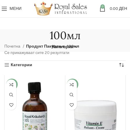
0
МЕНИ
0.00
ДЕН
100мл
Почетна
Продукт Пакување
100мл
Категории
Се прикажуваат сите 20 резултати
Категории
-30%
-15%